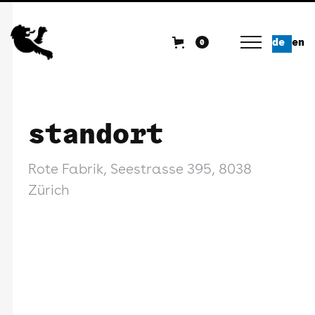
de
en
0
standort
Rote Fabrik, Seestrasse 395, 8038
Zürich