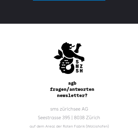
agb
fragen/antworten
newsletter?
sms zürichsee AG
Seestrasse 395 | 8038 Zürich
auf dem Areal der Roten Fabrik (Wollishofen)